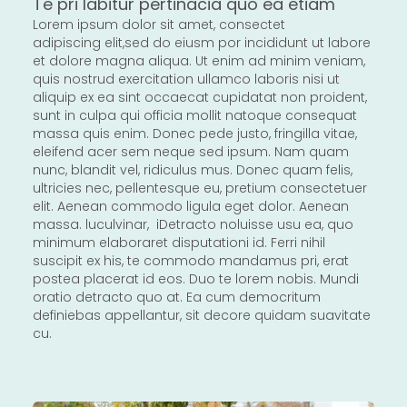
Te pri labitur pertinacia quo ea etiam
Lorem ipsum dolor sit amet, consectet
adipiscing elit,sed do eiusm por incididunt ut labore
et dolore magna aliqua. Ut enim ad minim veniam,
quis nostrud exercitation ullamco laboris nisi ut
aliquip ex ea sint occaecat cupidatat non proident,
sunt in culpa qui officia mollit natoque consequat
massa quis enim. Donec pede justo, fringilla vitae,
eleifend acer sem neque sed ipsum. Nam quam
nunc, blandit vel, ridiculus mus. Donec quam felis,
ultricies nec, pellentesque eu, pretium consectetuer
elit. Aenean commodo ligula eget dolor. Aenean
massa. luculvinar, iDetracto noluisse usu ea, quo
minimum elaboraret disputationi id. Ferri nihil
suscipit ex his, te commodo mandamus pri, erat
postea placerat id eos. Duo te lorem nobis. Mundi
oratio detracto quo at. Ea cum democritum
definiebas appellantur, sit decore quidam suavitate
cu.