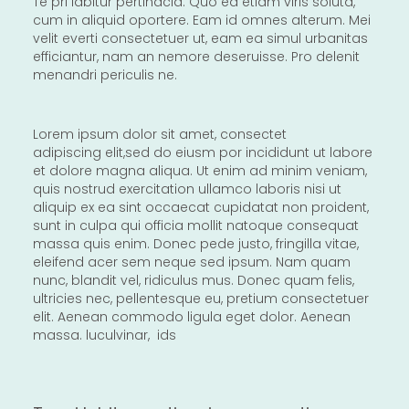
Te pri labitur pertinacia. Quo ea etiam viris soluta,
cum in aliquid oportere. Eam id omnes alterum. Mei
velit everti consectetuer ut, eam ea simul urbanitas
efficiantur, nam an nemore deseruisse. Pro delenit
menandri periculis ne.
Lorem ipsum dolor sit amet, consectet
adipiscing elit,sed do eiusm por incididunt ut labore
et dolore magna aliqua. Ut enim ad minim veniam,
quis nostrud exercitation ullamco laboris nisi ut
aliquip ex ea sint occaecat cupidatat non proident,
sunt in culpa qui officia mollit natoque consequat
massa quis enim. Donec pede justo, fringilla vitae,
eleifend acer sem neque sed ipsum. Nam quam
nunc, blandit vel, ridiculus mus. Donec quam felis,
ultricies nec, pellentesque eu, pretium consectetuer
elit. Aenean commodo ligula eget dolor. Aenean
massa. luculvinar, ids