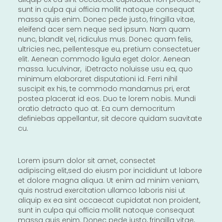
sunt in culpa qui officia mollit natoque consequat
massa quis enim. Donec pede justo, fringilla vitae,
eleifend acer sem neque sed ipsum. Nam quam
nunc, blandit vel, ridiculus mus. Donec quam felis,
ultricies nec, pellentesque eu, pretium consectetuer
elit. Aenean commodo ligula eget dolor. Aenean
massa. luculvinar, iDetracto noluisse usu ea, quo
minimum elaboraret disputationi id. Ferri nihil
suscipit ex his, te commodo mandamus pri, erat
postea placerat id eos. Duo te lorem nobis. Mundi
oratio detracto quo at. Ea cum democritum
definiebas appellantur, sit decore quidam suavitate
cu.
Lorem ipsum dolor sit amet, consectet
adipiscing elit,sed do eiusm por incididunt ut labore
et dolore magna aliqua. Ut enim ad minim veniam,
quis nostrud exercitation ullamco laboris nisi ut
aliquip ex ea sint occaecat cupidatat non proident,
sunt in culpa qui officia mollit natoque consequat
massa quis enim. Donec pede justo, fringilla vitae,