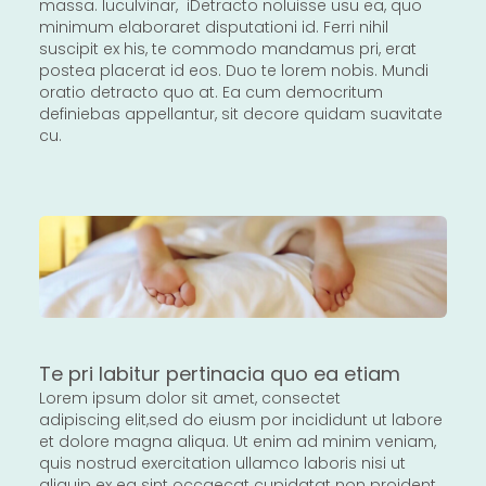
massa. luculvinar, iDetracto noluisse usu ea, quo
minimum elaboraret disputationi id. Ferri nihil
suscipit ex his, te commodo mandamus pri, erat
postea placerat id eos. Duo te lorem nobis. Mundi
oratio detracto quo at. Ea cum democritum
definiebas appellantur, sit decore quidam suavitate
cu.
Te pri labitur pertinacia quo ea etiam
Lorem ipsum dolor sit amet, consectet
adipiscing elit,sed do eiusm por incididunt ut labore
et dolore magna aliqua. Ut enim ad minim veniam,
quis nostrud exercitation ullamco laboris nisi ut
aliquip ex ea sint occaecat cupidatat non proident,